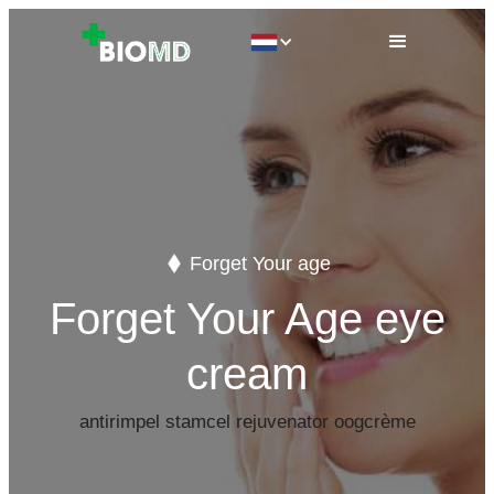
Forget Your age
Forget Your Age eye
cream
antirimpel stamcel rejuvenator oogcrème