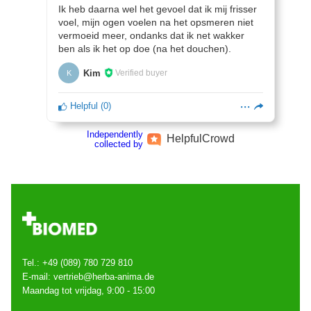
Ik heb daarna wel het gevoel dat ik mij frisser
voel, mijn ogen voelen na het opsmeren niet
vermoeid meer, ondanks dat ik net wakker
ben als ik het op doe (na het douchen).
Kim
Verified buyer
K
Helpful
(
0
)
Independently
Helpful
Crowd
collected by
Tel.: +49 (089) 780 729 810
E-mail: vertrieb@herba-anima.de
Maandag tot vrijdag, 9:00 - 15:00