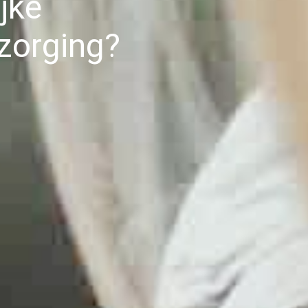
jke
zorging?