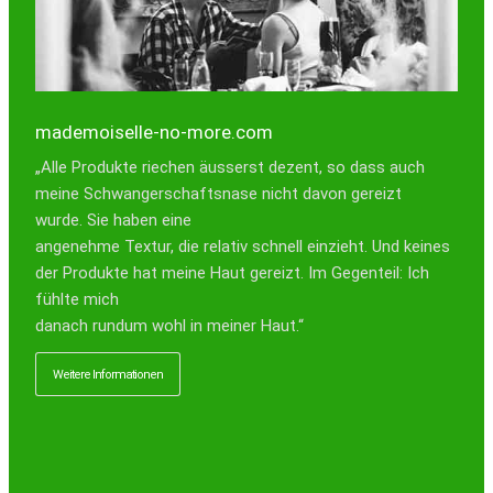
mademoiselle-no-more.com
san
„Alle Produkte riechen äusserst dezent, so dass auch
"Da 
meine Schwangerschaftsnase nicht davon gereizt
Woch
wurde. Sie haben eine
Haut,
angenehme Textur, die relativ schnell einzieht. Und keines
glei
der Produkte hat meine Haut gereizt. Im Gegenteil: Ich
gemi
fühlte mich
und 
danach rundum wohl in meiner Haut.“
die 
eine
Weitere Informationen
Natu
Wei